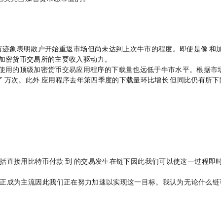
ane 表示：“有迹象表明散户开始重返市场，但尚未达到上次牛市的程度。即使是像 COIN 和
数其他加密货币交易所的主要收入驱动力。
易者大量使用的顶级加密货币交易应用程序的下载量也远低于牛市水平。根据市
到了 2580 万次。此外，Coinbase 应用程序去年第四季度的下载量环比增长 13% ，但同比仍有所下
）进行支付，包括直接用比特币付款（Coinbase 到 Coinbase 的交易发生在链下，因此我们可以使这一过程即
支付不会真正成为主流，因此我们正在努力加速以实现这一目标。我认为，无论什么链