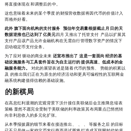
将直接体现在 RLDC 和调整后的 EBITDA 中。”
这也意味着，未来的某个季度，Circle 的财报营收数据将因 ARK 代币的价值计入
而“格外好看”。
此外，Circle 旗下面向机构的支付服务 Circle Payments Network（CPN）预估年交易量（根据截止 3 月 31 日的 30 天
数据逆推）也已达到了 83 亿美元；
四月 Circle 又推出了“托管支付”（Managed Payments）产品以扩展其
支付产品，该产品允许金融机构在无需自行管理数字资产的情况下
启动稳定币支付业务 。
为了应对 AI Agent 驱动的商业未来，
Circle 还宣布推出了 Agent Stack，这是一套面向 AI Agent 经济的基
础设施服务与工具套件，旨在为自主运行的 AI Agent 提供高速、低成本的金
融服务能力。
Jeremy Allaire 对此的展望表述是：“随着 ARC 代币的预售、Arc Network 势能的积累，以
及 Agent Stack 的推出，我们正在为 AI 原生的经济活动和更具可编程性的互联网金
融系统构建值得信赖的基础设施 。”
Circle 的新棋局
在高息红利退潮的宏观背景下（沃什接任美联储后会主推“降息+缩表”
策略），Circle 显然不愿完全受制于美联储的利率政策，其布局重点已悄然转
向非利息收入的多元化扩张。
从本季报披露的细节来看，在接连推出 CPN、Managed Payments、Agent Stack、Arc Network 等服务之后，Circle 的目标
已不只是做一家“稳定币发行商”，而是试图将 USDC 打造成互联网时代的底