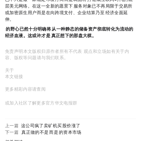
层美元网络。在这一全新的愿景下，Circle 服务对象已不再局限于
交易所
或加密原生用户，而是在向跨境支付、企业结算乃至 AI Agent 经济全面延
伸。
Circle 的野心已然十分明确：将 USDC 从一种“静态的储备资产”彻底转化为“流动的
经济血液”。 这或许才是 Circle 真正想下的那盘大棋。
免责声明：本文版权归原作者所有，不代表MyToken
www.mytokencap.com
观点和立场；如有关于内
容、版权等问题，请与我们联系。
关于MyToken：
https://www.mytokencap.com/
aboutus
本文链接：
https://www.mytokencap.com/
news/
579057.html
更多精彩内容请查阅
X(https://x.com/MyTokencap)
或加入社区了解更多
MyToken-官方华文电报群
https://t.me/mytoken_cn
上一篇:
IREN这公司疯了：卖矿机，买GPU，股价涨了16%
下一篇:
Virtuals真正做的不是AI Agent，而是AI Agent的资本市场