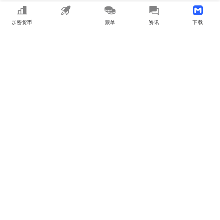
加密货币
MEME
跟单
资讯
下载APP
MyToken
关于我们
用户合作
商务合作
收录 & 广告申请
联系我们