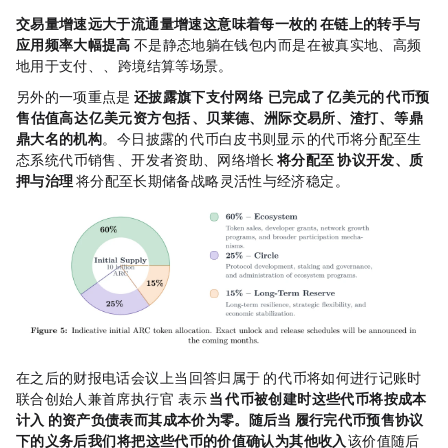
交易量增速远大于流通量增速，这意味着每一枚的 USDC 在链上的转手与
应用频率大幅提高
—— USDC 不是静态地躺在钱包内，而是在被真实地、高频
地用于支付、DeFi、跨境结算等场景。
另外的一项重点是，
Circle 还披露旗下支付网络 Arc Network 已完成了 2.22 亿美元的 ARC 代币预
售，估值高达 30 亿美元，资方包括 a16z、贝莱德、洲际
交易所
、渣打、SBI 等鼎
鼎大名的机构
。今日披露的 ARC 代币白皮书则显示，60% 的代币将分配至生
态系统（代币销售、开发者资助、网络增长）；
25% 将分配至 Circle（协议开发、质
押与治理）
；15% 将分配至长期储备（战略灵活性与经济稳定）。
在之后的财报电话会议上，当回答归属于 Circle 的 ARK 代币将如何进行记账时，Circle
联合创始人兼首席执行官 Jeremy Allaire 表示：“
当 ARC 代币被创建时，这些代币将按成本
计入 Circle 的资产负债表，而其成本价为零。随后当 Circle 履行完代币预售协议
下的义务后，我们将把这些代币的价值确认为‘其他收入’
，该价值随后