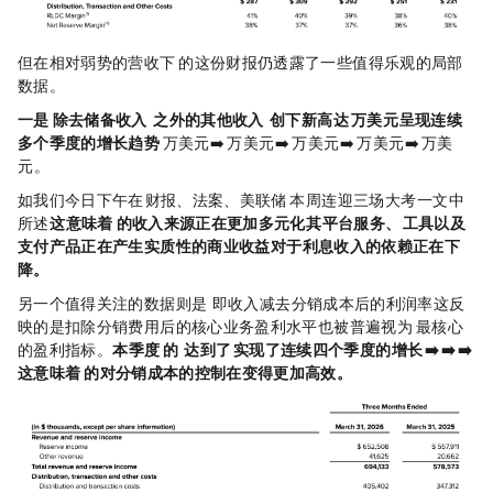
但在相对弱势的营收下，Circle 的这份财报仍透露了一些值得乐观的局部
数据。
一是 Circle 除去储备收入（Reserve Income）之外的其他收入（Other Revenue）创下新高，达 4200 万美元，呈现连续
多个季度的增长趋势
（2100 万美元 ➡️ 2400 万美元 ➡️ 2900 万美元 ➡️ 3700 万美元 ➡️ 4200 万美
元）。
如我们今日下午在《
财报、法案、美联储……Circle本周连迎三场大考
》一文中
所述，
这意味着 Circle 的收入来源正在更加多元化，其平台服务、A
工具以及
支付产品正在产生实质性的商业收益，对于利息收入的依赖正在下
降。
另一个值得关注的数据则是 RLDC Margin，即收入减去分销成本后的利润率，这反
映的是扣除分销费用后的核心业务盈利水平，也被普遍视为 Circle 最核心
的盈利指标。
本季度 Circle 的 RLDC Margin 达到了 41%，实现了连续四个季度的增长（36% ➡️ 39% ➡️ 40% ➡️ 41%），
这意味着 Circle 的对分销成本的控制在变得更加高效。