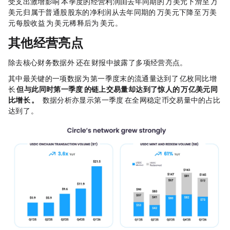
受支出激增影响，Circle 本季度的经营利润由去年同期的 9294 万美元下滑至 4500 万
美元； 归属于普通股股东的净利润从去年同期的 6479 万美元下降至 5525 万美
元；每股收益（EPS）为 0.23 美元，稀释后为 0.21 美元。
其他经营亮点
除去核心财务数据外，Circle 还在 Q1 财报中披露了多项经营亮点。
其中最关键的一项数据为，
USDC
第一季度末的流通量达到了 770 亿枚，同比增
长 28%，
但与此同时第一季度
USDC
的链上交易量却达到了惊人的 21.5 万亿美元，同
比增长 263%。
Visa Onchain Analytics 数据分析亦显示，第一季度 USDC 在全网稳定币交易量中的占比
达到了 63%。