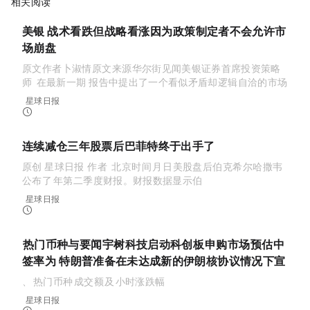
相关阅读
美银Hartnett：「战术」看跌，但「战略」看涨，因为政策制定者不会允许市
场崩盘
原文作者：卜淑情原文来源：华尔街见闻美银证券首席投资策略
师 Michael Hartnett 在最新一期 Flow Show 报告中提出了一个看似矛盾却逻辑自洽的市场
判断：短期内保持谨慎，建议撤离风险...
星球日报
2026-08-10 03:01:13
连续减仓三年股票后，巴菲特终于出手了
原创 | Odaily 星球日报（@OdailyChina）作者｜Azuma（@azuma_eth）北京时间 8 月 9 日美股盘后，伯克希尔·哈撒韦
公布了 2026 年第二季度财报。财报数据显示，伯...
星球日报
2026-08-10 02:56:26
24H热门币种与要闻｜宇树科技启动科创板IPO申购，市场预估中
签率为0.02%–0.03%；特朗普准备在未达成新的伊朗核协议情况下宣
布取得“胜利”（8月10日）
1、CEX 热门币种CEX 成交额 Top 10 及 24 小时涨跌幅：BTC：0.41%ETH：0.30%SOL：1.23%BNB：0.41%TUT：62.39%XRP：-0.05%DOGE：-0....
星球日报