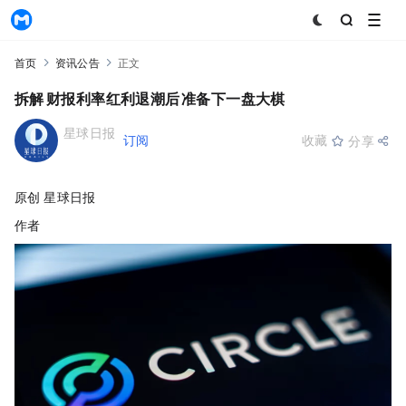
MyToken
首页
资讯公告
正文
拆解Circle Q1财报：利率红利退潮后，USDC准备下一盘大棋
星球日报
+订阅
收藏
分享
2026-05-11 14:24:54
原创 | Odaily 星球日报（
@OdailyChina
作者｜Azuma（
@azuma_eth