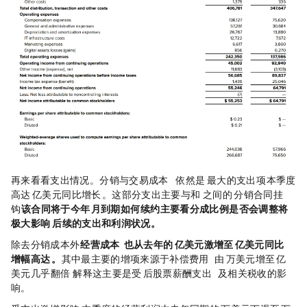
再来看看支出情况。分销与交易成本（Distribution and Transaction Costs）依然是 Circle 最大的支出项，本季度
高达 4.05 亿美元，同比增长 17%。这部分支出主要与和
Coinbase
之间的
USDC
分销合同挂
钩，
该合同将于今年 8 月到期，如何续约（主要看分成比例是否会调整）将
极大影响 Circle 后续的支出和利润状况。
除去分销成本外，
经营成本（Total Operating Expenses）也从去年的 1.38 亿美元激增至 2.42 亿美元，同比
增幅高达 76%。
其中最主要的增项来源于补偿费用（Compensation expenses），由 7562 万美元增至 1.38 亿
美元，几乎翻倍 —— Circle 解释这主要是受 IPO 后股票薪酬支出（Stock-based compensation）及相关税收的影
响。