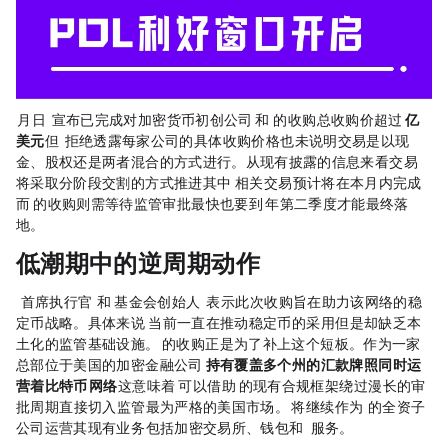
1 月 13 日，
Polygon
Labs 宣布已完成对加密货币初创公司 Coinme 和 Sequence 的收购，总收购价超过
2.5 亿
美元
，但
Polygon
Labs 拒绝透露每家公司的具体收购价格，也未说明交易是以现
金、股权还是两者混合的方式进行。从现有披露的信息来看，交易
将采取分阶段交割的方式推进：其中，Sequence 相关交易预计将在本月内完成，
而 Coinme 的收购则需等待监管审批，最快也要到 2026 年第二季度才能最终落
地。
低潮期中的“逆周期动作”
Polygon
Labs 首席执行官 Marc Boiron 和 Polygon 基金会创始人 Sandeep Nailwal 表示，此次收购旨在助力该网络的稳
定币战略。具体来说，Polygon 当前一直在推动稳定币的采用，但是却缺乏本
土化的监管基础设施。Coinme 的收购，正是为了补上这个短板。作为一家
总部位于美国的加密金融公司，
Coinme 持有覆盖多个州的汇款牌照，同时运
营着
比特币
ATM 网络
，这意味着 Polygon 可以借助 Coinme 的现有合规框架，绕过漫长的审
批周期，直接切入监管最为严格的美国市场。Coinme 将继续作为 Polygon Labs 的全资子
公司运营其现有业务，包括加密
交易所
、钱包和
Crypto
-as-a-Service 服务。