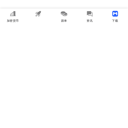
加密货币
MEME
跟单
资讯
下载APP
MyToken
关于我们
用户合作
商务合作
收录 & 广告申请
联系我们