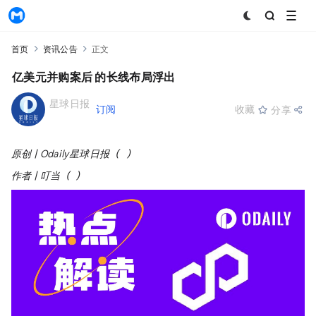
MyToken
首页
资讯公告
正文
2.5亿美元并购案后，Polygon的长线布局浮出
星球日报
+订阅
收藏
分享
2026-01-14 12:45:39
原创 | Odaily星球日报（
@OdailyChina
）
作者 | 叮当（
@XiaMiPP
）