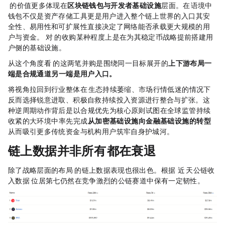
Sequence 的价值更多体现在
区块链钱包与开发者基础设施
层面。在
语境中，
钱包不仅是资产存储工具，更是用户进入整个链上世界的入口，其安
全性、易用性和可扩展性，直接决定了网络能否承载更大规模的用
户与资金。Polygon 对 Sequence 的收购，某种程度上是在为其稳定币战略提前搭建“用
户侧”的基础设施。
从这个角度看，Polygon 的这两笔并购是围绕同一目标展开的
上下游布局：一
端是合规通道，另一端是用户入口。
将视角拉回到行业整体，在 L2 生态持续萎缩、市场行情低迷的情况下，Polygon
反而选择锐意进取、积极自救，持续投入资源进行整合与扩张。这
种逆周期动作背后，是以“合规优先”为核心原则，试图在全球监管持续
收紧的大环境中，率先完成
从“加密基础设施”向“金融基础设施”的转型
，
从而吸引更多传统资金与机构用户，筑牢自身护城河。
链上数据：并非所有 L2 都在衰退
除了战略层面的布局，Polygon 的链上数据表现也很出色。根据 defillama.com 近 30 天公链收
入数据，Polygon 位居第七，仍然在竞争激烈的公链赛道中保有一定韧性。