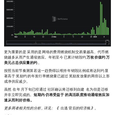
更为重要的是，Polygon 采用的是 PoS 网络的费用燃烧机制，交易量越高、代币燃
烧越多，从而产生通缩效应。年初至今，Polygon 已累计销毁约
1250 万枚 POL，价值约 150 万
美元，占总供应量的约 0.12%
。
按照当前节奏测算，若这一趋势得以维持，2026 年销毁比例或将达到约 3.5%，显
著高于 staking 奖励约 1.5% 的年发行率，燃烧量已超过 staking 奖励发放量的两倍以上，形
成净供应减少。
虽然，Polymarket 在 2025 年 12 月下旬已经通过 Discord 社区确认，将迁移到自建
Ethereum
Layer 2（名为 POLY），但是迁移
并非立即完成的。
短期内，Polygon 仍将受益于 Polymarket 的高活跃度，推动通缩效应加
速，从而利好 POL 价格。
更多两者相关性的分析，详见：《
Polymarket出逃Polygon背后的经济账
》。