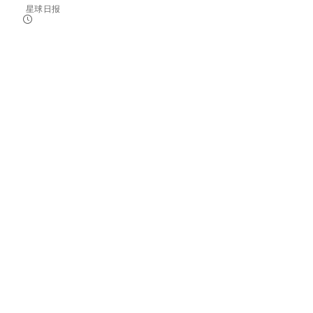
成筑底。与此同时，美联储政策预期、全球央行购金...
星球日报
2026-08-08 06:48:24