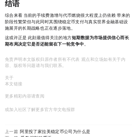
结语
综合来看，Polygon 当前的手续费激增与代币燃烧，很大程度上仍依赖 Polymarket 带来的
阶段性繁荣；但与此同时，其围绕稳定币支付与真实世界金融基础设
施展开的长期战略，也正在逐步落地。
这或许正是 Polygon 此刻最值得关注的地方：
短期数据为市场提供信心，而长
期布局决定它是否还能留在下一轮竞争中
。
免责声明：本文版权归原作者所有，不代表MyToken
www.mytokencap.com
观点和立场；如有关于内
容、版权等问题，请与我们联系。
关于MyToken：
https://www.mytokencap.com/
aboutus
本文链接：
https://www.mytokencap.com/
news/
554757.html
更多精彩内容请查阅
X(https://x.com/MyTokencap)
或加入社区了解更多
MyToken-官方华文电报群
https://t.me/mytoken_cn
上一篇:
阿里投了家拉美稳定币公司，为什么是 VelaFi？