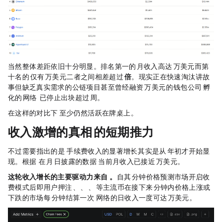
当然，整体差距依旧十分明显。排名第一的 Tron，月收入高达 2790 万美元，而第
十名的 Sui 仅有 36 万美元，二者之间相差超过
77 倍
。现实正在快速淘汰“讲故
事但缺乏真实需求”的公链项目，甚至曾经融资 2250 万美元的
钱包公司 Zerion 孵
化的 L2 网络 Zero Network， 已停止出块超过 3 周。
在这样的对比下，Polygon 至少仍然“活跃在牌桌上”。
收入激增的真相：Polymarket 的短期推力
不过，需要指出的是，Polygon 手续费收入的显著增长，其实是从 2026 年初才开始显
现。根据 Castle Labs 在 1 月 13 日披露的数据，Polygon 当前月收入已接近 170 万美元。
这轮收入增长的主要驱动力，来自 Polymarket。
自其 15 分钟价格预测市场开启收
费模式后（即用户押注
BTC
、
ETH
、SOL、
XRP
等主流币在接下来 15 分钟内价格上涨或
下跌的市场，每 15 分钟结算一次）），Polygon 网络的日收入一度可达 10 万美元。