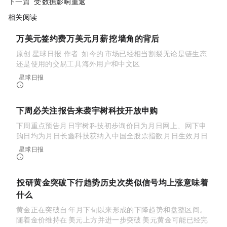
下一篇:
1.14 受CPI数据影响BTC重返95000
相关阅读
2万美元签约费+3万美元月薪，Pump.fun挖FOMO墙角的背后
原创 ｜Odaily 星球日报（@OdailyChina）作者｜Golem（@web3_golem） 如今的 Meme 市场已经相当割裂，无论是链生态
还是使用的交易工具，海外用户和中文区...
星球日报
2026-08-09 13:14:31
下周必关注｜CPI报告来袭；宇树科技开放申购（8.10-8.16）
下周重点预告8月10日宇树科技：初步询价日为8月5日，网上、网下申
购日均为8月10日；长鑫科技获纳入MSCI中国全股票指数，8月10日生效；8月12日
美国将于8月12日公布新一期CPI报告，或影响美联...
星球日报
2026-08-09 02:36:15
BIT 投研：黄金突破下行趋势，历史10次类似信号均上涨意味着
什么？
黄金正在突破自 2026 年 1 月下旬以来形成的下降趋势和盘整区间。
随着金价维持在 4,000 美元上方，并进一步突破 4,200 美元，黄金可能已经完