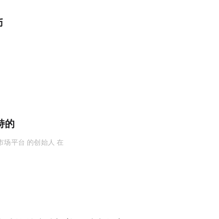
发币
.fun
7 日，预测市场平台 predict.fun 的创始人 dingaling 在 ...