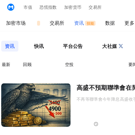
MyToken
市值
恐慌指数:
加密货币
交易所
ETH Gas
加密市场
MEME
交易所
资讯
数据
更多
Trade
Agent技能
资讯
快讯
平台公告
大V社媒
最新
AMA回顾
空投
Memes
DeFi
要
高盛不預期聯準會在 2026 
不再等聯準會今年降息，高盛收手看金
blocktempo.com
2026-06-23 12:11:02