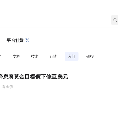
平台社媒
闻
专栏
技术
行情
入门
研报
降息！將黃金目標價下修至 4,900 美元
價。6...