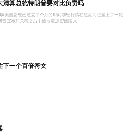
清算，总统特朗普要对比负责吗？
财经自1月20日特朗普正式就职美国总统，已过去半个月的时间，加密行情在这期间也坐上了一轮
宣布加关税之后，币圈地震，加密圈陷入...
住下一个百倍符文
器