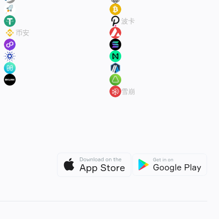
XLM
BSV
USDT
波卡
币安
AVAX
Polygonscan
Solana
Cardano Explorer(ADA)
NEAR Explorer Selector
Harmony Blockchain Explorer
Arbitrum
Oklink
Aurora explorer
雪崩