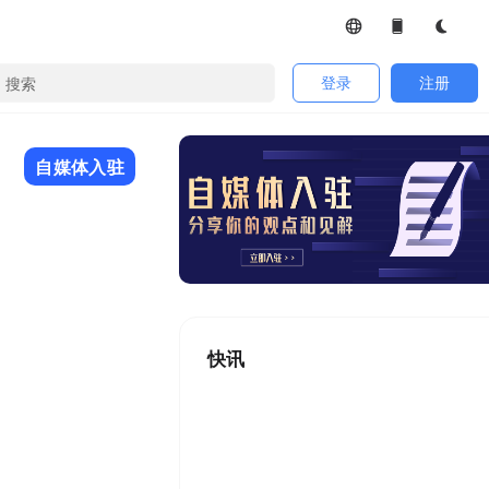
登录
注册
自媒体入驻
快讯
47 s