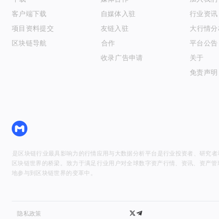
客户端下载
自媒体入驻
行业资讯
项目资料提交
友链入驻
大V行情
区块链导航
API合作
平台公告
收录 & 广告申请
关于MyToken
免责声明
MyToken
MyToken 是区块链行业最具影响力的行情应用与大数据分析平台，是行业投资者、
区块链世界的桥梁。MyToken 致力于满足行业用户对全球数字资产行情、资讯、资
地参与到区块链世界的变革中。
2026
MyToken. All Rights Reserved
隐私政策