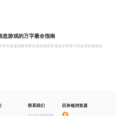
信息游戏的万字最全指南
TEE，本文涵盖创建加密信息游戏及实现其全部潜力所必需的基础设
们
联系我们
区块链浏览器
BTC
官方中文电报群