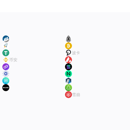
ETH
EOS
XLM
BSV
USDT
波卡
币安
AVAX
Polygonscan
Solana
Cardano Explorer(ADA)
NEAR Explorer Selector
Harmony Blockchain Explorer
Arbitrum
Oklink
Aurora explorer
雪崩