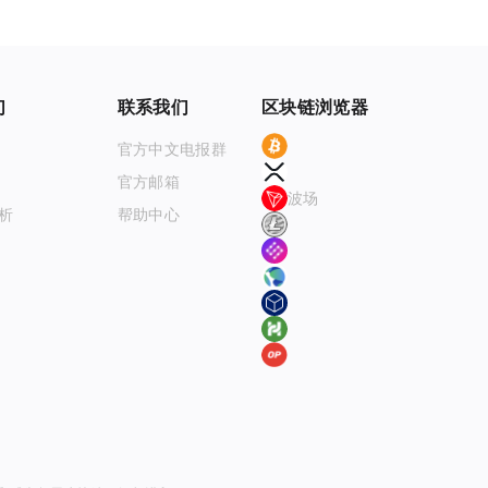
们
联系我们
区块链浏览器
BTC
官方中文电报群
XRP
官方邮箱Email
波场
分析
帮助中心
LTC
MOVR
Terra Finder(LUNA)
Fantom（ftmscan）
Hecoscan
Optimistic