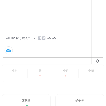
24小时
7天
6个月
全部
-25.86%
-54.55%
- -
交易量/24H%
24H换手率
$2,317.44
- -