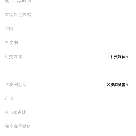
项目启动时间
2019-04-30
Polygon
0x000...010
首次发行方式
Solana
C7NNP...j7h
官网
https://polygon.technology/
Moonriver
0x682...1d8
白皮书
https://polygon.technology/lightpaper-polygon.pdf
Moonbeam
0x340...e45
Energi
0x989...036
社交媒体
社交媒体
github
https://github.com/maticnetwork
推特
Reddit
区块浏览器
区块浏览器
Blog
市值
https://cn.etherscan.com/token/0x7D1AfA7B718fb893dB30A3aBc0Cfc608AaCfeBB0
脸书
https://bscscan.com/token/0xcc42724c6683b7e57334c4e856f4c9965ed682bd
总市值占比
<0.01%
https://polygonscan.com/token/0x0000000000000000000000000000000000001010
https://solscan.io/token/C7NNPWuZCNjZBfW5p6JvGsR8pUdsRpEdP1ZAhnoDwj7h
FDV(完全稀释估值)
0.00
https://moonriver.moonscan.io/token/0x682f81e57eaa716504090c3ecba8595fb54561d8