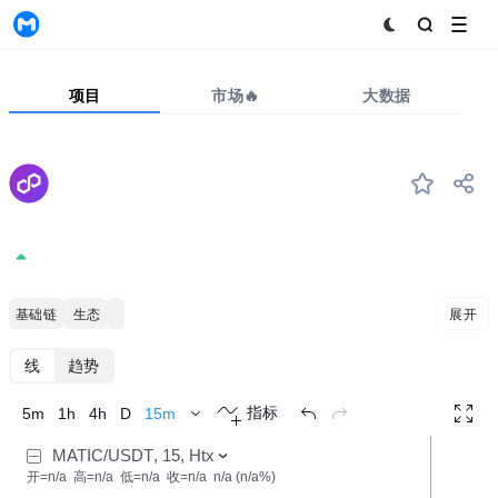
MyToken
项目
市场🔥
大数据
MATIC
#994
Polygon
0.09
+0.00%
基础链
Solana 生态
Coinbase50
展开
K线
趋势