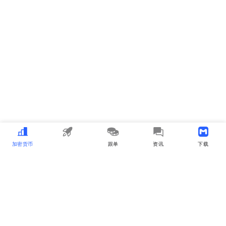
加密货币
MEME
跟单
资讯
下载APP
MyToken
about_us