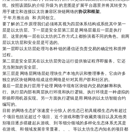
统。按照该团队的介绍，Matic 升级为 Polygon 的意图是扩展平台愿景，并将其转变为
用于建立和连接以太坊兼容区块链网络的
协议和框架
。
Polygon于2017年10月推出，由Jaynti Kanani，Sandeep Nailwal和Anurag Arjun共同创立。
要了解Polygon的工作原理，我们必须将其视为四层体系结构或系统，其中第一
层是以太坊层。 下一层是安全层，第三层是Polygon网络层，最后一层是执行
层。 这里的每一层在以太坊的工作方式上都扮演着不同的角色。 前两
层（以太坊层和安全层）是可选的。
第一层，即以太坊层，处理与各种Polygon链的通信，还负责交易的确定性和质押
过程。
第二层是安全层，其在以太坊层旁边运行，提供“验证程序即服务”。 它还
充当附加的安全层。
第三层是Polygon网络层，网络层处理块生产，本地共识和整理事务。 它由许多
独立的区块链网络组成，这些网络是针对其用户群和社区的。
最后一层是执行层，用于处理Polygon网络中现有区块链内交易的解释和执
行。 执行层内部有两层，执行环境和执行逻辑。 执行环境是一种虚拟的
即插即用机器实现。 另一方面，执行逻辑是用Polygon网络的以太坊智能合约
编写的。
目前，Polygon的网络生态扩张速度十分惊人，Polygon 的生态已初具规模，生态内有超过
350
个项目，包括近超过200个 DeFi 项目、近150个游戏和数字收藏类项目以及其他类
别项目，逐步搭建起从游戏、NFT 到 DeFi 等细分领域的多样化生态体系，尤其是
在游戏、NFT 和 DeFi领域发展非常显著。1inch、Opensea、Super Rare等以太坊生态内知名的项目都