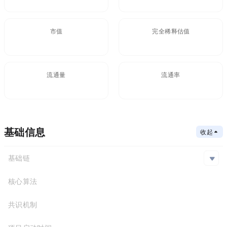
市值
FDV(完全稀释估值)
流通量
流通率
基础信息
收起
基础链
Ethereum,BSC
核心算法
基础链
合约地址
共识机制
PoS
Ethereum
0x7D1...BB0
BSC
0xcc4...2bd