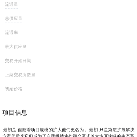
流通量
0.00 MATIC
https://moonbeam.moonscan.io/token/0x3405a1bd46b85c5c029483fbecf2f3e611026e45
https://explorer.energi.network/token/0x98997E1651919fAeacEe7B96aFbB3DfD96cb6036/token-transfers
总供应量
10,000,000,000 MATIC
流通率
最大供应量
10,000,000,000 MATIC
交易开始日期
2019-04-30
上架交易所数量
初始价格
$0.0026
项目信息
Polygon最初是Matic Network，但随着项目规模的扩大，他们更名为Polygon。 最初，Matic Network只是第2层扩展解决
方案，但后来它们成为了自我维持，协作和交互式以太坊区块链的生态系