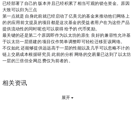
已经部署了自己的Polygon版本，并且已经积累了相当可观的锁仓资金。原因
大致可以归为三点：
第一点就是polygon自身此前就已经启动了1亿美元的基金来推动他们网络上
的DeFi的应用，前文提及的项目都是这次基金的受益者，用户在为这些FeFi产品
提供流动性的同时呢，也可以获得Polygon给予的Matic代币奖励。
最关键的还是第二个原因，即作为以太坊的原生Layer2，Polygon良好的EVM兼容性允许基
于以太坊一层搭建的DeFi项目仅作简单调整即可轻松迁移至该网络。
不仅如此，Polygon还能够提供远远高于一层的性能以及几乎可以忽略不计的
链上交易成本，根据研究员Mira Christanto此前的分析，Polygon网络的交易量已达到了以太坊
一层的三倍，但全网总gas费仅为前者的0.01%。
相关资讯
展开